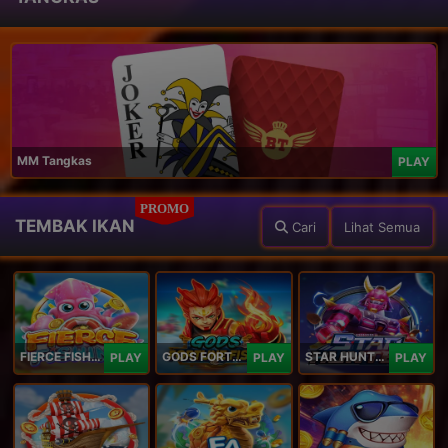
MM Tangkas
PLAY
PROMO
TEMBAK IKAN
Cari
Lihat Semua
FIERCE FISHING
GODS FORTUNE FISHING
STAR HUNTER
PLAY
PLAY
PLAY