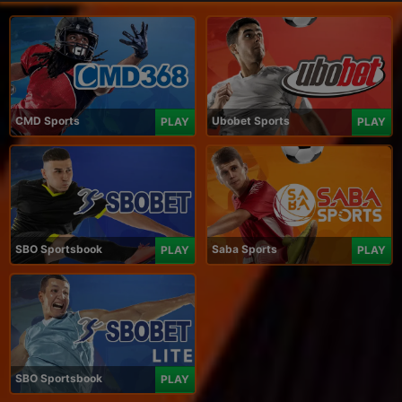
CMD Sports
Ubobet Sports
PLAY
PLAY
SBO Sportsbook
Saba Sports
PLAY
PLAY
SBO Sportsbook
PLAY