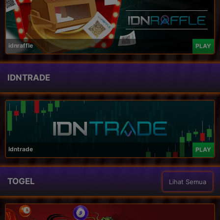
idnraffle
PLAY
IDNTRADE
Idntrade
PLAY
TOGEL
Lihat Semua