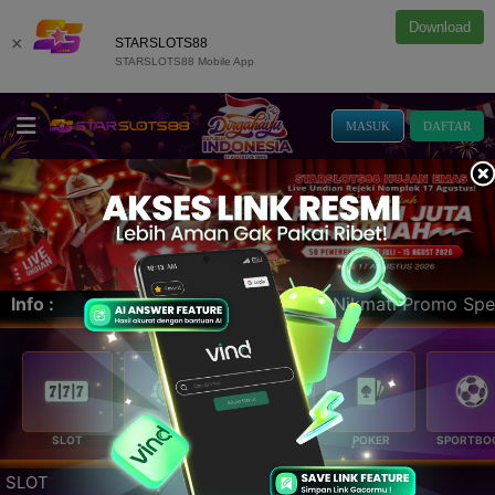
Download
×
STARSLOTS88
STARSLOTS88 Mobile App
MASUK
DAFTAR
 Terpercaya! Nikmati Promo Special berikut : 🎁Bonus 
Info :
SLOT
LIVE CASINO
E-LOTTERY
POKER
SPORTBO
SLOT