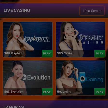
LIVE CASINO
Lihat Semua
SG8 Playtech
SBO Casino
PLAY
PLAY
Sg8 Evolution
Hogaming
PLAY
PLAY
TANGKAS