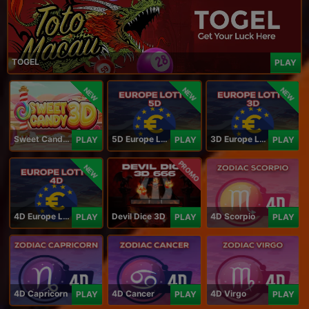
TOGEL
PLAY
NEW
NEW
NEW
Sweet Candy 3D
5D Europe Lotto
3D Europe Lotto
PLAY
PLAY
PLAY
PROMO
NEW
4D Europe Lotto
Devil Dice 3D
4D Scorpio
PLAY
PLAY
PLAY
4D Capricorn
4D Cancer
4D Virgo
PLAY
PLAY
PLAY