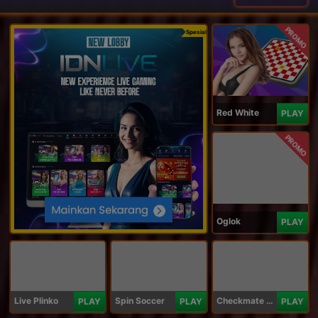
PROMO
Spesial
Red White
PLAY
PROMO
Oglok
PLAY
Live Plinko
Spin Soccer
Checkmate Rush
PLAY
PLAY
PLAY