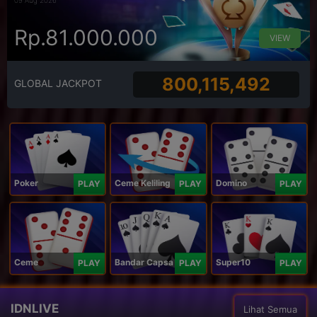
Rp.81.000.000
VIEW
800,115,492
GLOBAL JACKPOT
Poker
Ceme Keliling
Domino
PLAY
PLAY
PLAY
Ceme
Bandar Capsa
Super10
PLAY
PLAY
PLAY
IDNLIVE
Lihat Semua