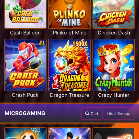
Cash Balloon
Plinko of Mine
Chicken Dash
Crash Puck
Dragon Treasure
Crazy Hunter
MICROGAMING
Cari
Lihat Semua