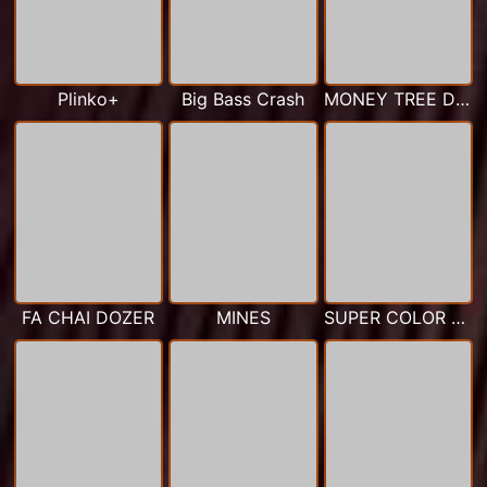
Plinko+
Big Bass Crash
MONEY TREE DOZER
FA CHAI DOZER
MINES
SUPER COLOR GAME