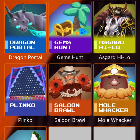
Dragon Portal
Gems Hunt
Asgard Hi-Lo
Plinko
Saloon Brawl
Mole Whacker