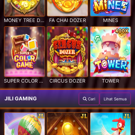
MONEY TREE DOZER
FA CHAI DOZER
MINES
SUPER COLOR GAME
CIRCUS DOZER
TOWER
JILI GAMING
Cari
Lihat Semua