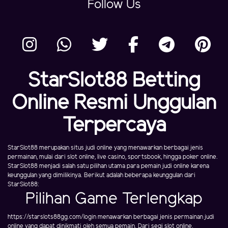
Follow Us
StarSlot88 Betting
Online Resmi Unggulan
Terpercaya
StarSlot88
merupakan situs judi online yang menawarkan berbagai jenis
permainan, mulai dari slot online, live casino, sportsbook, hingga poker online.
StarSlot88 menjadi salah satu pilihan utama para pemain judi online karena
keunggulan yang dimilikinya. Berikut adalah beberapa keunggulan dari
StarSlot88:
Pilihan Game Terlengkap
https://starslots88gg.com/login
menawarkan berbagai jenis permainan judi
online yang dapat dinikmati oleh semua pemain. Dari segi slot online,