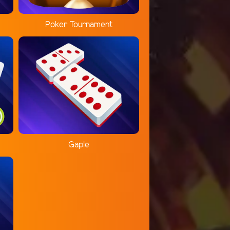
Poker Tournament
Gaple