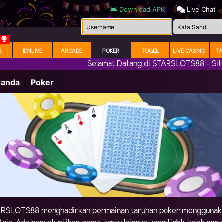
Download APK
Live Chat
O
S
IDNLIVE
ARCADE
POKER
TOGEL
LIVE CASINO
T
Selamat Datang di STARSLOTS88 - Situs Beting Terlengkap A
randa
Poker
RSLOTS88 menghadirkan permainan taruhan poker menggunakan 