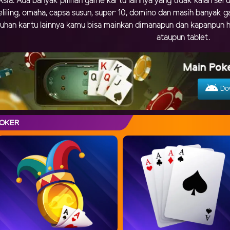
Asia. Ada banyak pilihan game kartu lainnya yang tidak kalah s
eliling, omaha, capsa susun, super 10, domino dan masih banyak 
ruhan kartu lainnya kamu bisa mainkan dimanapun dan kapanpun 
ataupun tablet.
Dow
OKER