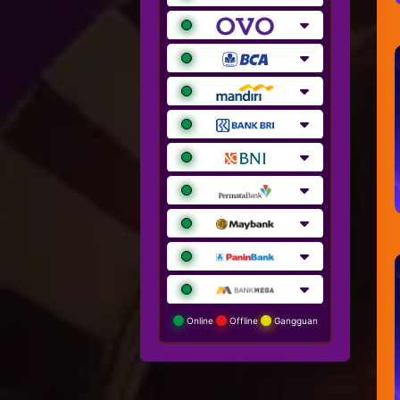
Online
Offline
Gangguan