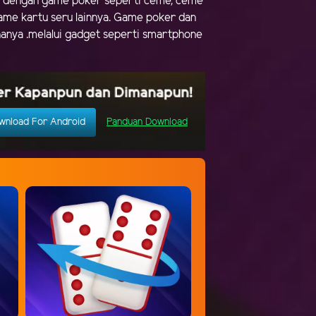
eru dengan game poker seperti ceme, ceme
game kartu seru lainnya. Game poker dan
hanya .melalui gadget seperti smartphone
nload For Android
Panduan Download