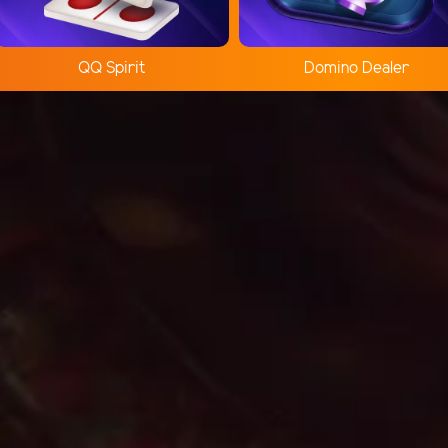
QQ Spirit
Domino Dealer