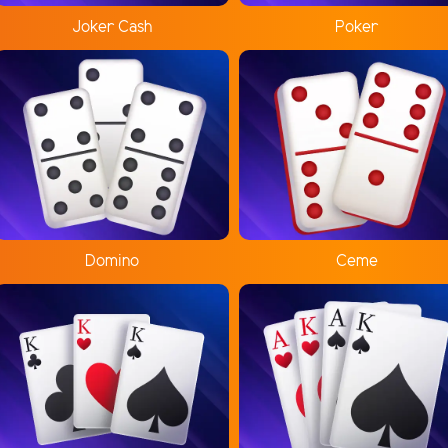
Joker Cash
Poker
Domino
Ceme