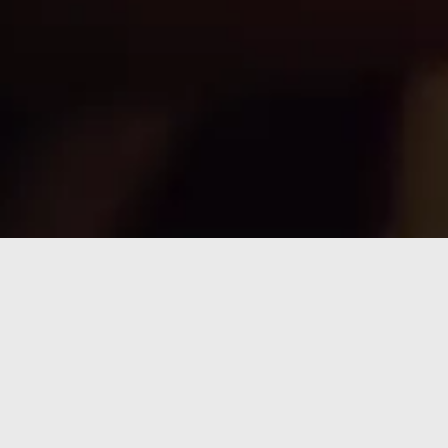
88
Tentang Kami
Jadwal Bank
Lisensi
Follow Us